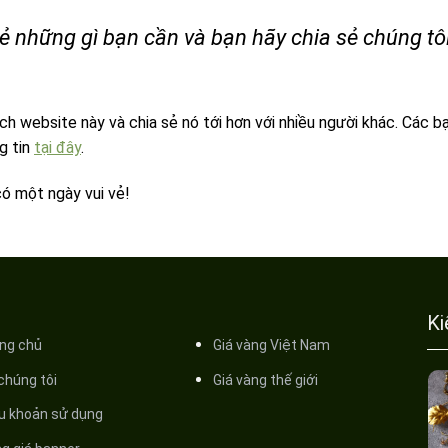
sẻ những gì bạn cần và bạn hãy chia sẻ chúng t
h website này và chia sẻ nó tới hơn với nhiều người khác. Các bạ
g tin
tại đây
.
ó một ngày vui vẻ!
Ki
ng chủ
Giá vàng Việt Nam
 chúng tôi
Giá vàng thế giới
̀u khoản sử dụng