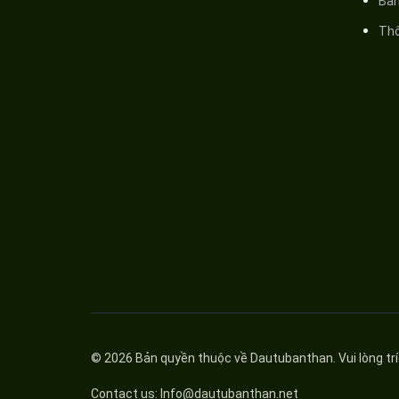
Bả
Thô
© 2026 Bản quyền thuộc về
Dautubanthan
. Vui lòng tr
Contact us:
Info@dautubanthan.net