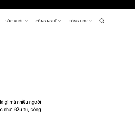
SỨC KHỎE
CÔNG NGHỆ
TỔNG HỢP
là gì mà nhiều người
c như: Đầu tư, công