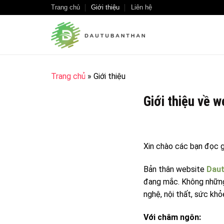
Skip
Trang chủ
Giới thiệu
Liên hệ
to
content
Trang chủ
»
Giới thiệu
Giới thiệu về 
Xin chào các bạn đọc 
Bản thân website
Daut
đang mắc. Không những 
nghệ, nội thất, sức khỏ
Với châm ngôn: