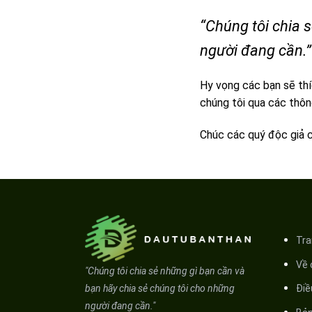
“Chúng tôi chia 
người đang cần.”
Hy vọng các bạn sẽ thíc
chúng tôi qua các thôn
Chúc các quý độc giả c
Tra
Về
"Chúng tôi chia sẻ những gì bạn cần và
bạn hãy chia sẻ chúng tôi cho những
Điê
người đang cần."