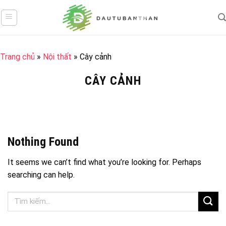
Skip
to
content
Trang chủ
»
Nội thất
»
Cây cảnh
CÂY CẢNH
Nothing Found
It seems we can’t find what you’re looking for. Perhaps
searching can help.