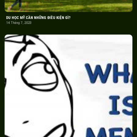
DU HỌC MỸ CẦN NHỮNG ĐIỀU KIỆN GÌ?
14 Tháng 7, 2023