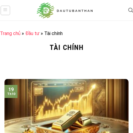
Skip
to
content
Trang chủ
»
Đầu tư
»
Tài chính
TÀI CHÍNH
19
Th10