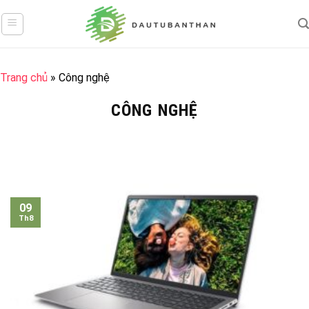
Skip
to
content
Trang chủ
»
Công nghệ
CÔNG NGHỆ
09
Th8