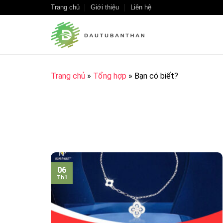
Skip
Trang chủ
Giới thiệu
Liên hệ
to
content
Trang chủ
»
Tổng hợp
»
Bạn có biết?
06
Th1