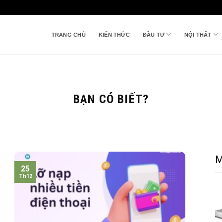
TRANG CHỦ
KIẾN THỨC
ĐẦU TƯ
NỘI THẤT
BẠN CÓ BIẾT?
M
25
Th12