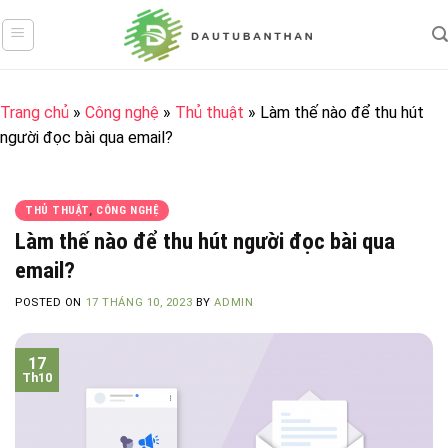
Skip
to
content
Trang chủ
»
Công nghệ
»
Thủ thuật
»
Làm thế nào để thu hút
người đọc bài qua email?
THỦ THUẬT
,
CÔNG NGHỆ
Làm thế nào để thu hút người đọc bài qua
email?
POSTED ON
17 THÁNG 10, 2023
BY
ADMIN
17
Th10