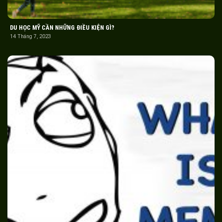
DU HỌC MỸ CẦN NHỮNG ĐIỀU KIỆN GÌ?
14 Tháng 7, 2023