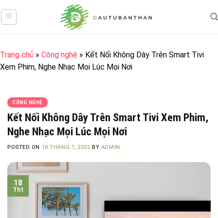
Skip
to
content
Trang chủ
»
Công nghệ
»
Kết Nối Không Dây Trên Smart Tivi
Xem Phim, Nghe Nhạc Mọi Lúc Mọi Nơi
CÔNG NGHỆ
Kết Nối Không Dây Trên Smart Tivi Xem Phim,
Nghe Nhạc Mọi Lúc Mọi Nơi
POSTED ON
18 THÁNG 1, 2025
BY
ADMIN
18
Th1