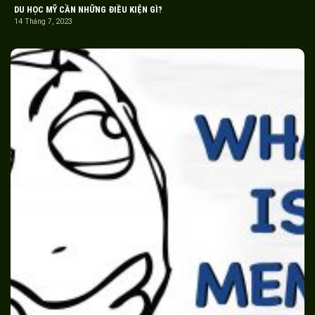
DU HỌC MỸ CẦN NHỮNG ĐIỀU KIỆN GÌ?
14 Tháng 7, 2023