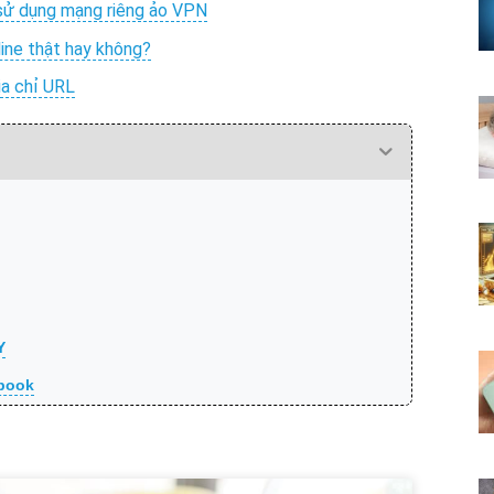
 sử dụng mạng riêng ảo VPN
line thật hay không?
địa chỉ URL
Y
ebook