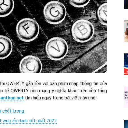
hì QWERTY gắn liền với bàn phím nhập thông tin của
thực tế QWERTY còn mang ý nghĩa khác trên nền tảng
anthan.net
tìm hiểu ngay trong bài viết này nhé!
à chất lượng
t web ẩn danh tốt nhất 2022