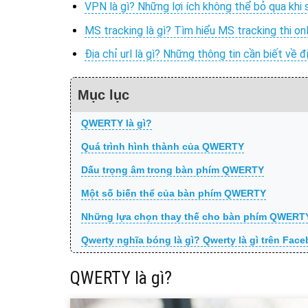
VPN là gì? Những lợi ích không thể bỏ qua khi
MS tracking là gì? Tìm hiểu MS tracking thi on
Địa chỉ url là gì? Những thông tin cần biết về 
Mục lục
QWERTY là gì?
Quá trình hình thành của QWERTY
Dấu trọng âm trong bàn phím QWERTY
Một số biến thể của bàn phím QWERTY
Những lựa chọn thay thế cho bàn phím QWERT
Qwerty nghĩa bóng là gì? Qwerty là gì trên Fac
QWERTY là gì?