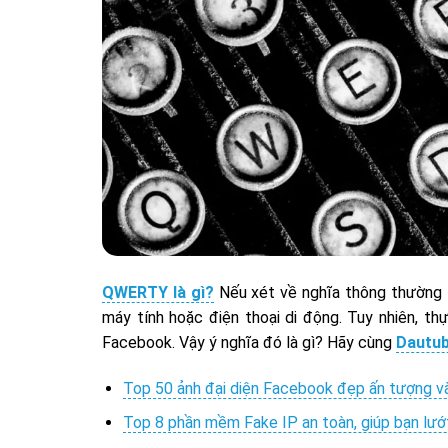
QWERTY là gì?
Nếu xét về nghĩa thông thường t
máy tính hoặc điện thoại di động. Tuy nhiên, 
Facebook. Vậy ý nghĩa đó là gì? Hãy cùng
Dautub
Top 50 ảnh đại diện Facebook đẹp ấn tượng v
Top 8 phần mềm Fake IP an toàn, giúp bạn lướ