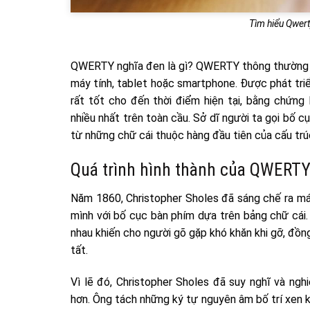
Tìm hiểu Qwerty
QWERTY nghĩa đen là gì? QWERTY thông thường đ
máy tính, tablet hoặc smartphone. Được phát tri
rất tốt cho đến thời điểm hiện tại, bằng chứn
nhiều nhất trên toàn cầu. Sở dĩ người ta gọi bố 
từ những chữ cái thuộc hàng đầu tiên của cấu tr
Quá trình hình thành của QWERT
Năm 1860, Christopher Sholes đã sáng chế ra m
mình với bố cục bàn phím dựa trên bảng chữ cái.
nhau khiến cho người gõ gặp khó khăn khi gỡ, đồng
tất.
Vì lẽ đó, Christopher Sholes đã suy nghĩ và ng
hơn. Ông tách những ký tự nguyên âm bố trí xen k