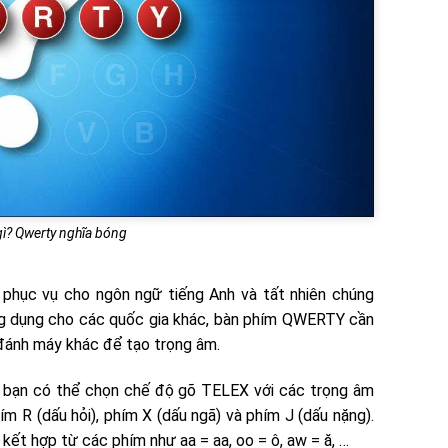
gì? Qwerty nghĩa bóng
phục vụ cho ngôn ngữ tiếng Anh và tất nhiên chúng
ng dụng cho các quốc gia khác, bàn phím QWERTY cần
đánh máy khác để tạo trọng âm.
ey, bạn có thể chọn chế độ gõ TELEX với các trọng âm
m R (dấu hỏi), phím X (dấu ngã) và phím J (dấu nặng).
ết hợp từ các phím như aa = aa, oo = ô, aw = ă, …