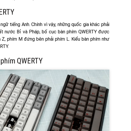
WERTY
gữ tiếng Anh. Chính vì vậy, những quốc gia khác phải
đất nước Bỉ và Pháp, bố cục bàn phím QWERTY được
à Z, phím M đứng bên phải phím L. Kiểu bàn phím như
ERTY.
n phím QWERTY