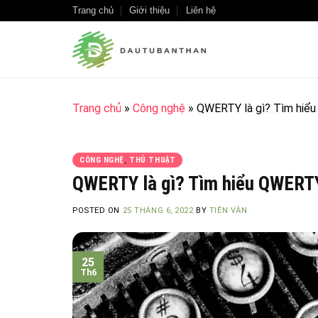
Skip
Trang chủ
Giới thiệu
Liên hệ
to
content
Trang chủ
»
Công nghệ
»
QWERTY là gì? Tìm hiểu
CÔNG NGHỆ
,
THỦ THUẬT
QWERTY là gì? Tìm hiểu QWERTY 
POSTED ON
25 THÁNG 6, 2022
BY
TIÊN VÂN
25
Th6