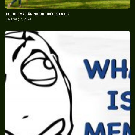
DU HỌC MỸ CẦN NHỮNG ĐIỀU KIỆN GÌ?
14 Tháng 7, 2023