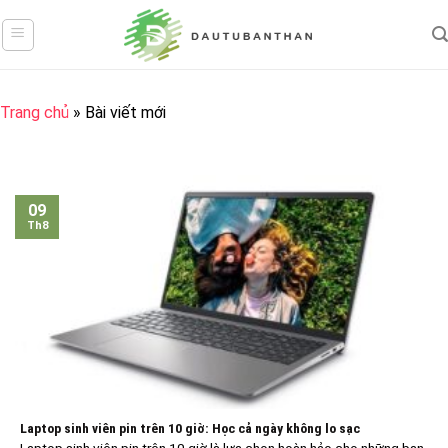
Skip
to
content
Trang chủ
»
Bài viết mới
09
Th8
Laptop sinh viên pin trên 10 giờ: Học cả ngày không lo sạc