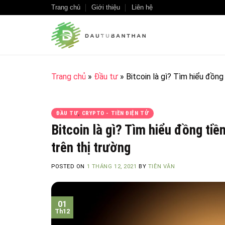
Skip
Trang chủ
Giới thiệu
Liên hệ
to
content
Trang chủ
»
Đầu tư
»
Bitcoin là gì? Tìm hiểu đồng
ĐẦU TƯ
,
CRYPTO - TIỀN ĐIỆN TỬ
Bitcoin là gì? Tìm hiểu đồng ti
trên thị trường
POSTED ON
1 THÁNG 12, 2021
BY
TIÊN VÂN
01
Th12