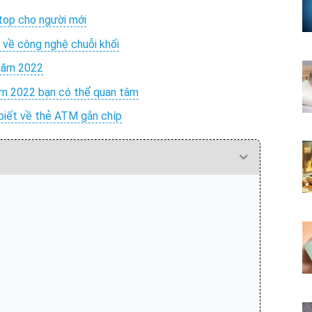
ptop cho người mới
n về công nghệ chuỗi khối
 năm 2022
ăm 2022 bạn có thể quan tâm
 biết về thẻ ATM gắn chíp