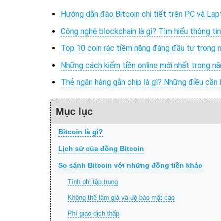
Hướng dẫn đào Bitcoin chi tiết trên PC và La
Công nghệ blockchain là gì? Tìm hiểu thông ti
Top 10 coin rác tiềm năng đáng đầu tư trong
Những cách kiếm tiền online mới nhất trong n
Thẻ ngân hàng gắn chip là gì? Những điều cần
Mục lục
Bitcoin là gì?
Lịch sử của đồng Bitcoin
So sánh Bitcoin với những đồng tiền khác
Tính phi tập trung
Không thể làm giá và độ bảo mật cao
Phí giao dịch thấp