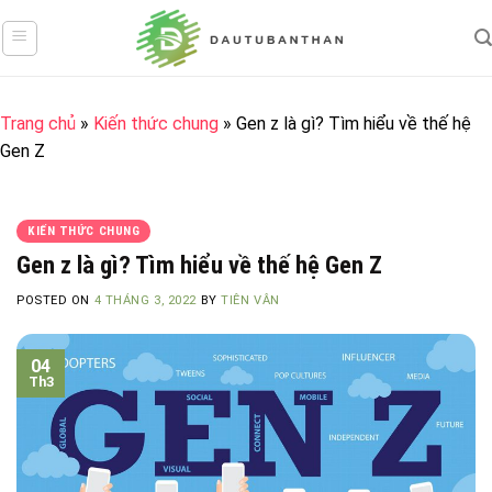
Skip
to
content
Trang chủ
»
Kiến thức chung
»
Gen z là gì? Tìm hiểu về thế hệ
Gen Z
KIẾN THỨC CHUNG
Gen z là gì? Tìm hiểu về thế hệ Gen Z
POSTED ON
4 THÁNG 3, 2022
BY
TIÊN VÂN
04
Th3