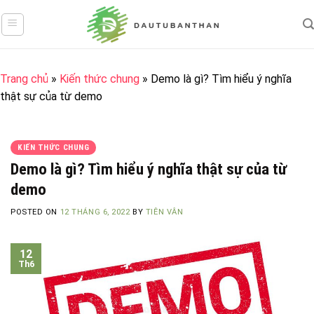
Skip
to
content
Trang chủ
»
Kiến thức chung
»
Demo là gì? Tìm hiểu ý nghĩa
thật sự của từ demo
KIẾN THỨC CHUNG
Demo là gì? Tìm hiểu ý nghĩa thật sự của từ
demo
POSTED ON
12 THÁNG 6, 2022
BY
TIÊN VÂN
12
Th6