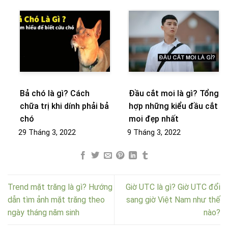
Bả chó là gì? Cách
Đầu cắt moi là gì? Tổng
chữa trị khi dính phải bả
hợp những kiểu đầu cắt
chó
moi đẹp nhất
29 Tháng 3, 2022
9 Tháng 3, 2022
Trend mặt trăng là gì? Hướng
Giờ UTC là gì? Giờ UTC đổi
dẫn tìm ảnh mặt trăng theo
sang giờ Việt Nam như thế
ngày tháng năm sinh
nào?