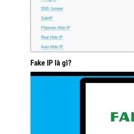
DNS Jumper
SafeIP
Platinum Hide IP
Real Hide IP
Auto Hide IP
Fake IP là gì?