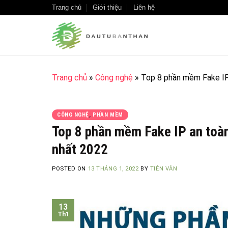
Skip
Trang chủ
Giới thiệu
Liên hệ
to
content
Trang chủ
»
Công nghệ
»
Top 8 phần mềm Fake IP 
CÔNG NGHỆ
,
PHẦN MỀM
Top 8 phần mềm Fake IP an toàn
nhất 2022
POSTED ON
13 THÁNG 1, 2022
BY
TIÊN VÂN
13
Th1