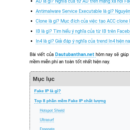
AD là gì? Nghĩa của từ AD trên mạng xã hội F
Antimalware Service Executable là gì? Nguyên
Clone là gì? Mục đích của việc tạo ACC clon
IB là gì? Tìm hiểu ý nghĩa của từ IB trên Face
In4 là gì? Giải đáp ý nghĩa của trend In4 hiện n
Bài viết của
Dautubanthan.net
hôm nay sẽ giúp
mềm miễn phí an toàn tốt nhất hiện nay.
Mục lục
Fake IP là gì?
Top 8 phần mềm Fake IP chất lượng
Hotspot Shield
Ultrasurf
Freegate