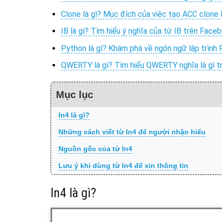
Clone là gì? Mục đích của việc tạo ACC clon
IB là gì? Tìm hiểu ý nghĩa của từ IB trên Face
Python là gì? Khám phá về ngôn ngữ lập trình
QWERTY là gì? Tìm hiểu QWERTY nghĩa là gì 
Mục lục
In4 là gì?
Những cách viết từ In4 để người nhận hiểu
Nguồn gốc của từ In4
Lưu ý khi dùng từ In4 để xin thông tin
In4 là gì?