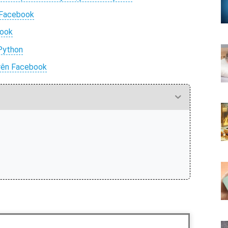
e Facebook
book
 Python
trên Facebook