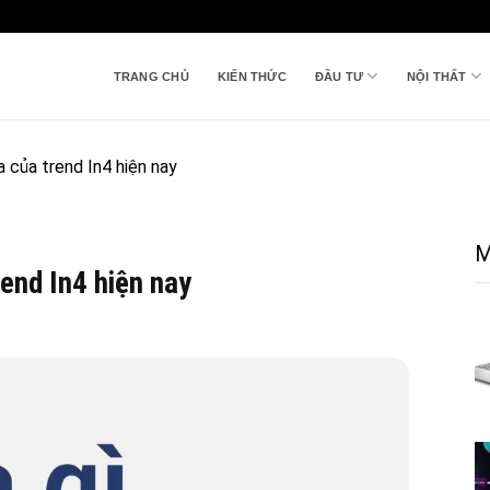
TRANG CHỦ
KIẾN THỨC
ĐẦU TƯ
NỘI THẤT
ĩa của trend In4 hiện nay
M
rend In4 hiện nay