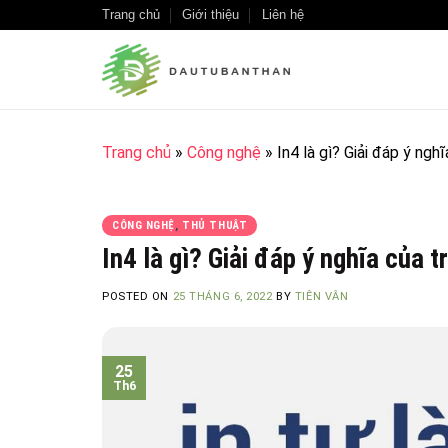
Skip
Trang chủ
Giới thiệu
Liên hệ
to
content
Trang chủ
»
Công nghệ
»
In4 là gì? Giải đáp ý ngh
CÔNG NGHỆ
,
THỦ THUẬT
In4 là gì? Giải đáp ý nghĩa của t
POSTED ON
25 THÁNG 6, 2022
BY
TIÊN VÂN
25
Th6