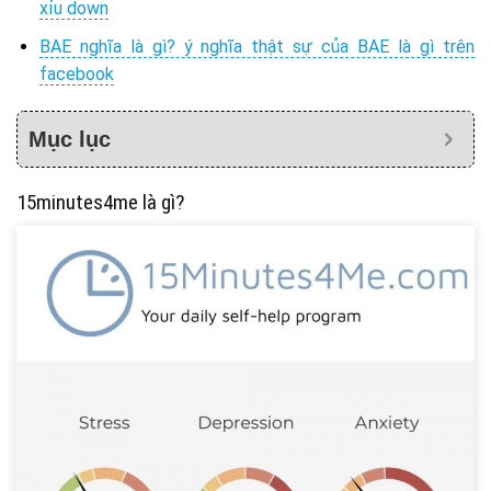
xỉu down
BAE nghĩa là gì? ý nghĩa thật sự của BAE là gì trên
facebook
Mục lục
15minutes4me là gì?