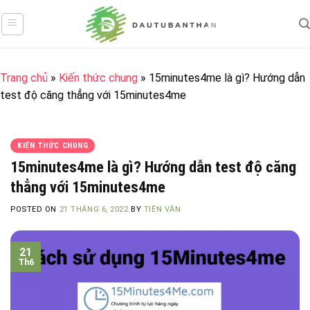
Skip
to
content
Trang chủ
»
Kiến thức chung
»
15minutes4me là gì? Hướng dẫn
test độ căng thẳng với 15minutes4me
KIẾN THỨC CHUNG
15minutes4me là gì? Hướng dẫn test độ căng
thẳng với 15minutes4me
POSTED ON
21 THÁNG 6, 2022
BY
TIÊN VÂN
21
Th6