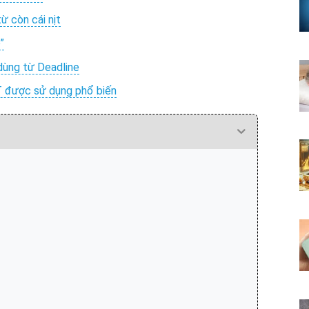
ừ còn cái nịt
”
 dùng từ Deadline
T được sử dụng phổ biến