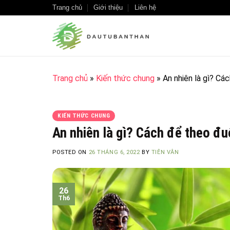
Skip
Trang chủ
Giới thiệu
Liên hệ
to
content
Trang chủ
»
Kiến thức chung
»
An nhiên là gì? Cá
KIẾN THỨC CHUNG
An nhiên là gì? Cách để theo đu
POSTED ON
26 THÁNG 6, 2022
BY
TIÊN VÂN
26
Th6