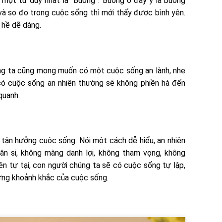
 một từ duy nhất là “Buông”. Buông ở đây ý là buông
và so đo trong cuộc sống thì mới thấy được bình yên.
 hề dễ dàng.
húng ta cũng mong muốn có một cuộc sống an lành, nhẹ
có cuộc sống an nhiên thường sẽ không phiền hà đến
quanh.
h tận hưởng cuộc sống. Nói một cách dễ hiểu, an nhiên
ân si, không màng danh lợi, không tham vọng, không
ên tự tại, con người chúng ta sẽ có cuộc sống tự lập,
ừng khoảnh khắc của cuộc sống.