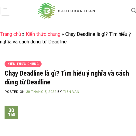
Skip
to
content
Trang chủ
»
Kiến thức chung
»
Chạy Deadline là gì? Tìm hiểu ý
nghĩa và cách dùng từ Deadline
KIẾN THỨC CHUNG
Chạy Deadline là gì? Tìm hiểu ý nghĩa và cách
dùng từ Deadline
POSTED ON
30 THÁNG 5, 2022
BY
TIÊN VÂN
30
Th5