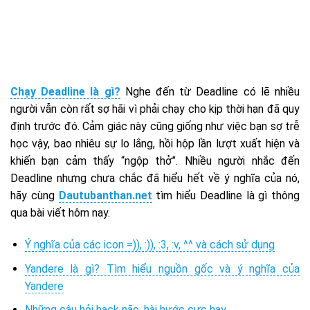
Chạy Deadline là gì?
Nghe đến từ Deadline có lẽ nhiều
người vẫn còn rất sợ hãi vì phải chạy cho kịp thời hạn đã quy
định trước đó. Cảm giác này cũng giống như việc bạn sợ trễ
học vậy, bao nhiêu sự lo lắng, hồi hộp lần lượt xuất hiện và
khiến bạn cảm thấy “ngộp thở”. Nhiều người nhắc đến
Deadline nhưng chưa chắc đã hiểu hết về ý nghĩa của nó,
hãy cùng
Dautubanthan.net
tìm hiểu Deadline là gì thông
qua bài viết hôm nay.
Ý nghĩa của các icon =)), :)), :3, :v, ^^ và cách sử dụng
Yandere là gì? Tìm hiểu nguồn gốc và ý nghĩa của
Yandere
Những câu hỏi hack não, hài hước cực hay