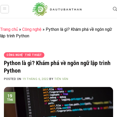
Skip
to
content
Trang chủ
»
Công nghệ
»
Python là gì? Khám phá về ngôn ngữ
lập trình Python
CÔNG NGHỆ
,
THỦ THUẬT
Python là gì? Khám phá về ngôn ngữ lập trình
Python
POSTED ON
19 THÁNG 6, 2022
BY
TIÊN VÂN
19
Th6