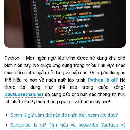
Python – Một ngôn ngữ lập trình được sử dụng khá phổ
biến hiện nay. Nó được ứng dụng trong nhiều lĩnh vực khác
nhau bởi sự đơn giản, dễ dùng và cấp cao. Để người dùng có
thể hiểu rõ hơn về ngôn ngữ lập trình
Python là gì?
Nó
được áp dụng như thế nào trong cuộc sống?
Dautubanthan.net
sẽ cung cấp cho bạn các thông tin hữu
ích nhất của Python thông qua bài viết hôm nay nhé!
Scam là gì? Làm thế nào để nhận biết scam lừa đảo?
Subscribe là gì? Tìm hiểu về subscribe Youtube và