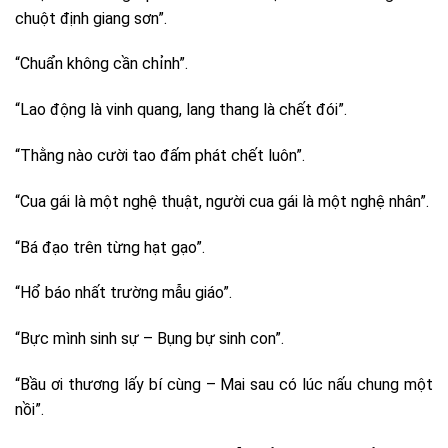
chuột định giang sơn”.
“Chuẩn không cần chỉnh”.
“Lao động là vinh quang, lang thang là chết đói”.
“Thằng nào cười tao đấm phát chết luôn”.
“Cua gái là một nghệ thuật, người cua gái là một nghệ nhân”.
“Bá đạo trên từng hạt gạo”.
“Hổ báo nhất trường mẫu giáo”.
“Bực mình sinh sự – Bụng bự sinh con”.
“Bầu ơi thương lấy bí cùng – Mai sau có lúc nấu chung một
nồi”.