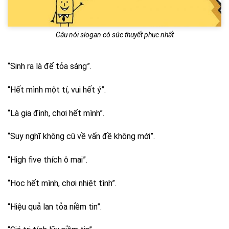
Câu nói slogan có sức thuyết phục nhất
“Sinh ra là để tỏa sáng”.
“Hết mình một tí, vui hết ý”.
“Là gia đình, chơi hết mình”.
“Suy nghĩ không cũ về vấn đề không mới”.
“High five thích ô mai”.
“Học hết mình, chơi nhiệt tình”.
“Hiệu quả lan tỏa niềm tin”.