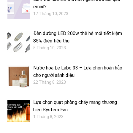
email?
17 Tháng 10, 2023
Đèn đường LED 200w thế hệ mới tiết kiệm
85% điện tiêu thụ
5 Tháng 10, 2023
Nước hoa Le Labo 33 – Lựa chọn hoàn hảo
cho người sành điệu
22 Tháng 8, 2023
Lựa chọn quạt phòng cháy mang thương
hiệu System Fan
1 Tháng 8, 2023