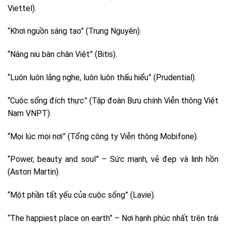
Viettel).
“Khơi nguồn sáng tạo” (Trung Nguyên).
“Nâng niu bàn chân Việt” (Bitis).
“Luôn luôn lắng nghe, luôn luôn thấu hiểu” (Prudential).
“Cuộc sống đích thực” (Tập đoàn Bưu chính Viễn thông Việt
Nam VNPT).
“Mọi lúc mọi nơi” (Tổng công ty Viễn thông Mobifone).
“Power, beauty and soul” – Sức mạnh, vẻ đẹp và linh hồn
(Aston Martin).
“Một phần tất yếu của cuộc sống” (Lavie).
“The happiest place on earth” – Nơi hạnh phúc nhất trên trái