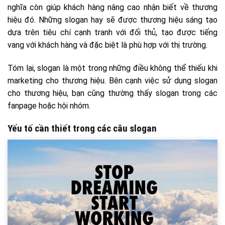
nghĩa còn giúp khách hàng nâng cao nhận biết về thương
hiệu đó. Những slogan hay sẽ được thương hiệu sáng tạo
dựa trên tiêu chí cạnh tranh với đối thủ, tạo được tiếng
vang với khách hàng và đặc biệt là phù hợp với thị trường.
Tóm lại, slogan là một trong những điều không thể thiếu khi
marketing cho thương hiệu. Bên cạnh việc sử dụng slogan
cho thương hiệu, bạn cũng thường thấy slogan trong các
fanpage hoặc hội nhóm.
Yếu tố cần thiết trong các câu slogan