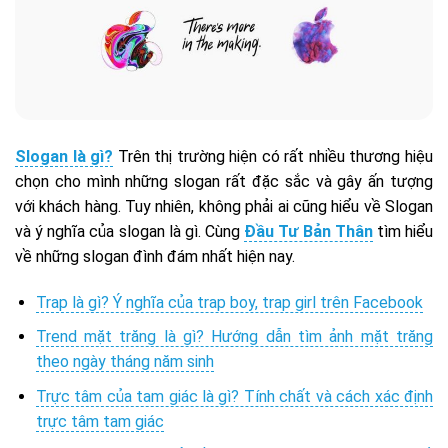
Slogan là gì?
Trên thị trường hiện có rất nhiều thương hiệu
chọn cho mình những slogan rất đặc sắc và gây ấn tượng
với khách hàng. Tuy nhiên, không phải ai cũng hiểu về Slogan
và ý nghĩa của slogan là gì. Cùng
Đầu Tư Bản Thân
tìm hiểu
về những slogan đình đám nhất hiện nay.
Trap là gì? Ý nghĩa của trap boy, trap girl trên Facebook
Trend mặt trăng là gì? Hướng dẫn tìm ảnh mặt trăng
theo ngày tháng năm sinh
Trực tâm của tam giác là gì? Tính chất và cách xác định
trực tâm tam giác