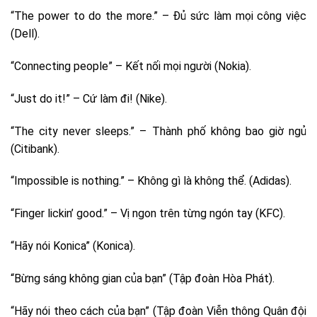
“The power to do the more.” – Đủ sức làm mọi công việc
(Dell).
“Connecting people” – Kết nối mọi người (Nokia).
“Just do it!” – Cứ làm đi! (Nike).
“The city never sleeps.” – Thành phố không bao giờ ngủ
(Citibank).
“Impossible is nothing.” – Không gì là không thể. (Adidas).
“Finger lickin’ good.” – Vị ngon trên từng ngón tay (KFC).
“Hãy nói Konica” (Konica).
“Bừng sáng không gian của bạn” (Tập đoàn Hòa Phát).
“Hãy nói theo cách của bạn” (Tập đoàn Viễn thông Quân đội