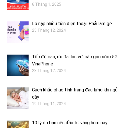
6 Tháng 1, 2025
Lỡ nạp nhiều tiền điện thoại: Phải làm gì?
25 Tháng 12, 2024
Tốc độ cao, ưu đãi lớn với các gói cước 5G
VinaPhone
23 Tháng 12, 2024
Cách khắc phục tình trạng đau lưng khi ngủ
dậy
19 Tháng 11, 2024
10 lý do bạn nên đầu tư vàng hôm nay