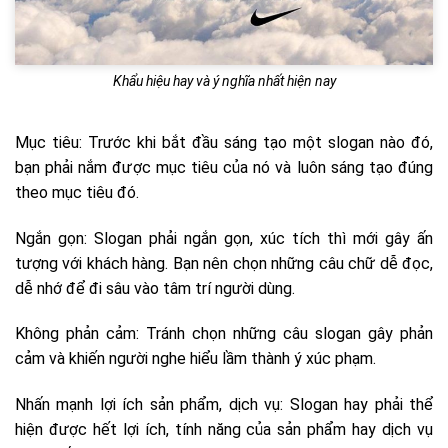
Khẩu hiệu hay và ý nghĩa nhất hiện nay
Mục tiêu: Trước khi bắt đầu sáng tạo một slogan nào đó,
bạn phải nắm được mục tiêu của nó và luôn sáng tạo đúng
theo mục tiêu đó.
Ngắn gọn: Slogan phải ngắn gọn, xúc tích thì mới gây ấn
tượng với khách hàng. Bạn nên chọn những câu chữ dễ đọc,
dễ nhớ để đi sâu vào tâm trí người dùng.
Không phản cảm: Tránh chọn những câu slogan gây phản
cảm và khiến người nghe hiểu lầm thành ý xúc phạm.
Nhấn mạnh lợi ích sản phẩm, dịch vụ: Slogan hay phải thể
hiện được hết lợi ích, tính năng của sản phẩm hay dịch vụ