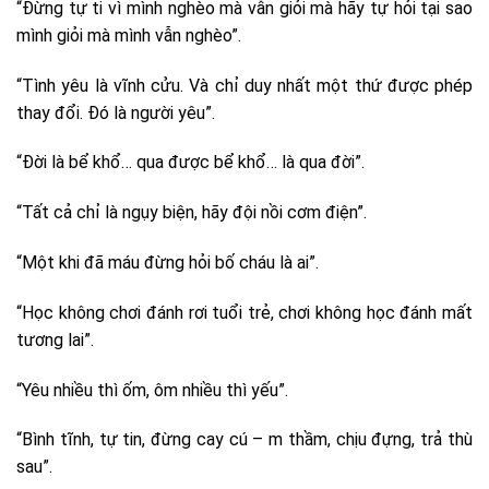
“Đừng tự ti vì mình nghèo mà vẫn giỏi mà hãy tự hỏi tại sao
mình giỏi mà mình vẫn nghèo”.
“Tình yêu là vĩnh cửu. Và chỉ duy nhất một thứ được phép
thay đổi. Đó là người yêu”.
“Đời là bể khổ… qua được bể khổ… là qua đời”.
“Tất cả chỉ là ngụy biện, hãy đội nồi cơm điện”.
“Một khi đã máu đừng hỏi bố cháu là ai”.
“Học không chơi đánh rơi tuổi trẻ, chơi không học đánh mất
tương lai”.
“Yêu nhiều thì ốm, ôm nhiều thì yếu”.
“Bình tĩnh, tự tin, đừng cay cú – m thầm, chịu đựng, trả thù
sau”.