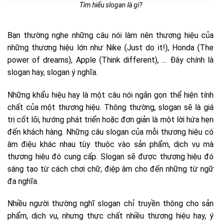
Tìm hiểu slogan là gì?
Bạn thường nghe những câu nói làm nên thương hiệu của
những thương hiệu lớn như Nike (Just do it!), Honda (The
power of dreams), Apple (Think different), … Đây chính là
slogan hay, slogan ý nghĩa.
Những khẩu hiệu hay là một câu nói ngắn gọn thể hiện tính
chất của một thương hiệu. Thông thường, slogan sẽ là giá
trị cốt lõi, hướng phát triển hoặc đơn giản là một lời hứa hẹn
đến khách hàng. Những câu slogan của mỗi thương hiệu có
âm điệu khác nhau tùy thuộc vào sản phẩm, dịch vụ mà
thương hiệu đó cung cấp. Slogan sẽ được thương hiệu đó
sáng tạo từ cách chơi chữ, điệp âm cho đến những từ ngữ
đa nghĩa.
Nhiều người thường nghĩ slogan chỉ truyền thông cho sản
phẩm, dịch vụ, nhưng thực chất nhiều thương hiệu hay, ý