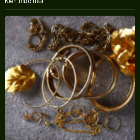
Kiến thức mới