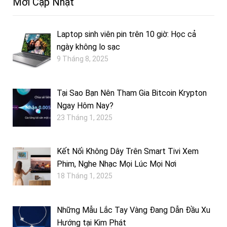
Mới Cập Nhật
Laptop sinh viên pin trên 10 giờ: Học cả
ngày không lo sạc
9 Tháng 8, 2025
Tại Sao Bạn Nên Tham Gia Bitcoin Krypton
Ngay Hôm Nay?
23 Tháng 1, 2025
Kết Nối Không Dây Trên Smart Tivi Xem
Phim, Nghe Nhạc Mọi Lúc Mọi Nơi
18 Tháng 1, 2025
Những Mẫu Lắc Tay Vàng Đang Dẫn Đầu Xu
Hướng tại Kim Phát