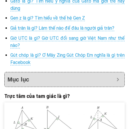
Gato là gì? Tìm hiểu ý nghĩa của Gato mà giới trẻ hay
dùng
Gen z là gì? Tìm hiểu về thế hệ Gen Z
Giả trân là gì? Làm thế nào để đâu là người giả trân?
Giờ UTC là gì? Giờ UTC đổi sang giờ Việt Nam như thế
nào?
Gút chóp là gì? Ơ Mây Zing Gút Chóp Em nghĩa là gì trên
Facebook
Mục lục
Trực tâm của tam giác là gì?