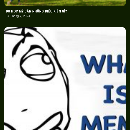
DU HỌC MỸ CẦN NHỮNG ĐIỀU KIỆN GÌ?
14 Tháng 7, 2023