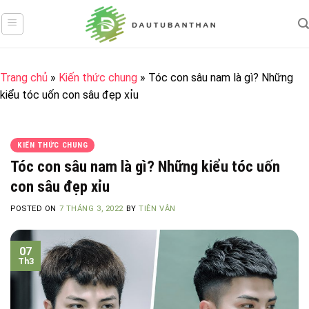
Skip
to
content
Trang chủ
»
Kiến thức chung
»
Tóc con sâu nam là gì? Những
kiểu tóc uốn con sâu đẹp xỉu
KIẾN THỨC CHUNG
Tóc con sâu nam là gì? Những kiểu tóc uốn
con sâu đẹp xỉu
POSTED ON
7 THÁNG 3, 2022
BY
TIÊN VÂN
07
Th3