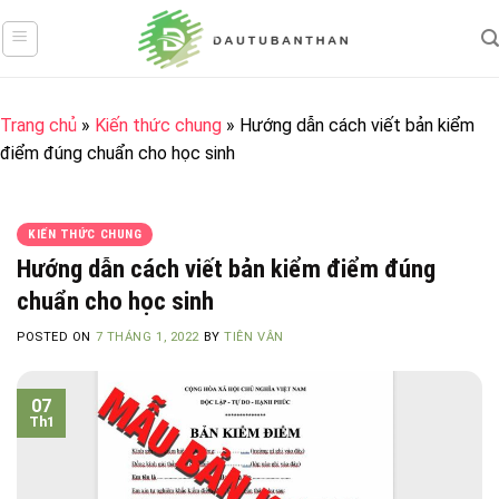
Skip
to
content
Trang chủ
»
Kiến thức chung
»
Hướng dẫn cách viết bản kiểm
điểm đúng chuẩn cho học sinh
KIẾN THỨC CHUNG
Hướng dẫn cách viết bản kiểm điểm đúng
chuẩn cho học sinh
POSTED ON
7 THÁNG 1, 2022
BY
TIÊN VÂN
07
Th1