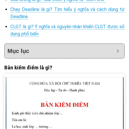
Chạy Deadline là gì? Tìm hiểu ý nghĩa và cách dùng từ
Deadline
CLGT là gì? Ý nghĩa và nguyên nhân khiến CLGT được sử
dụng phổ biến
Mục lục
Bản kiểm điểm là gì?